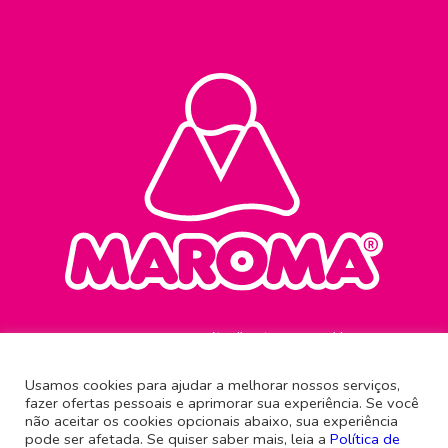
Atendimento ao consumidor
0800 645 0321
Usamos cookies para ajudar a melhorar nossos serviços,
fazer ofertas pessoais e aprimorar sua experiência. Se você
Rua Antônio Imhof, 61
não aceitar os cookies opcionais abaixo, sua experiência
Brusque - Santa Catarina
pode ser afetada. Se quiser saber mais, leia a
Política de
CEP 88351-540