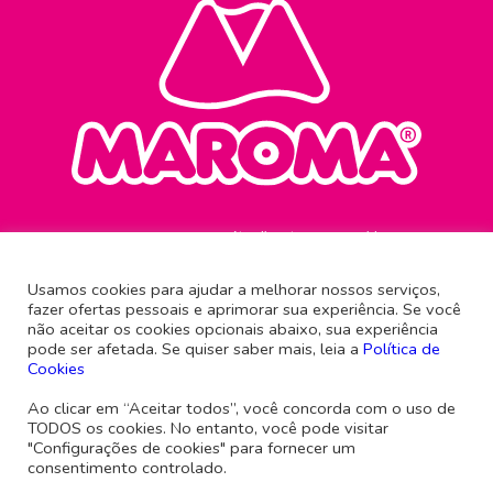
Atendimento ao consumidor
0800 645 0321
Usamos cookies para ajudar a melhorar nossos serviços,
fazer ofertas pessoais e aprimorar sua experiência. Se você
Rua Antônio Imhof, 61
não aceitar os cookies opcionais abaixo, sua experiência
Brusque - Santa Catarina
pode ser afetada. Se quiser saber mais, leia a
Política de
CEP 88351-540
Cookies
Siga a gente
Ao clicar em “Aceitar todos”, você concorda com o uso de
TODOS os cookies. No entanto, você pode visitar
"Configurações de cookies" para fornecer um
consentimento controlado.