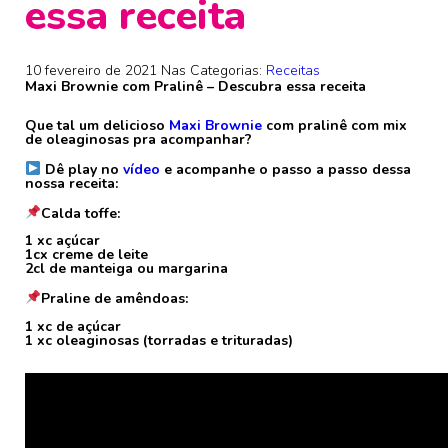
essa receita
10 fevereiro de 2021
Nas Categorias:
Receitas
Maxi Brownie com Pralinê – Descubra essa receita
Que tal um delicioso
Maxi Brownie
com pralinê com mix
de oleaginosas pra acompanhar?
⠀
Dê play no
vídeo
e acompanhe o passo a passo dessa
nossa receita:
⠀
Calda toffe:
⠀
1 xc açúcar
1cx creme de leite
2cl de manteiga ou margarina
⠀
Praline de amêndoas:
⠀
1 xc de açúcar
1 xc oleaginosas (torradas e trituradas)