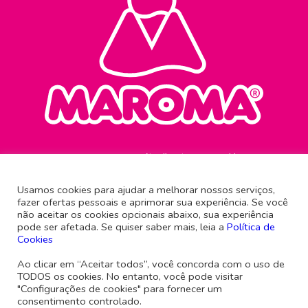
Atendimento ao consumidor
0800 645 0321
Usamos cookies para ajudar a melhorar nossos serviços,
fazer ofertas pessoais e aprimorar sua experiência. Se você
Rua Antônio Imhof, 61
não aceitar os cookies opcionais abaixo, sua experiência
Brusque - Santa Catarina
pode ser afetada. Se quiser saber mais, leia a
Política de
CEP 88351-540
Cookies
Siga a gente
Ao clicar em “Aceitar todos”, você concorda com o uso de
TODOS os cookies. No entanto, você pode visitar
"Configurações de cookies" para fornecer um
consentimento controlado.