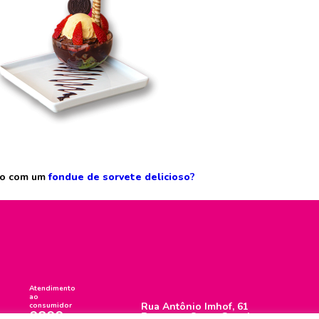
rno com um
fondue de sorvete delicioso
?
Atendimento
ao
Rua Antônio Imhof, 61
consumidor
0800
Brusque - Santa Catarina