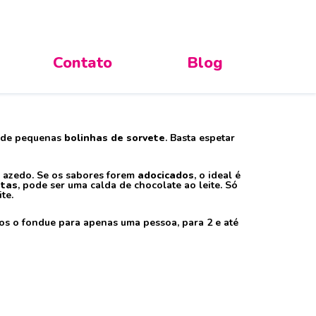
Contato
Blog
para o Inverno
ão de pequenas
bolinhas de sorvete
. Basta espetar
u azedo. Se os sabores forem
adocicados
, o ideal é
utas
, pode ser uma calda de chocolate ao leite. Só
te.
s o fondue para apenas uma pessoa, para 2 e até