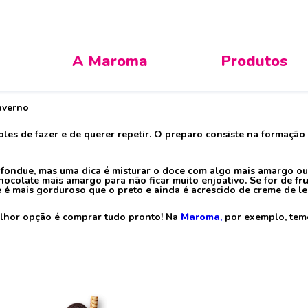
A Maroma
Produtos
 – Uma Delícia Especial 
nverno
mples de fazer e de querer repetir. O preparo consiste na formaç
 o fondue, mas uma dica é misturar o doce com algo mais amargo o
ocolate mais amargo para não ficar muito enjoativo. Se for de
fr
e é mais gorduroso que o preto e ainda é acrescido de creme de lei
melhor opção é comprar tudo pronto! Na
Maroma
,
por exemplo, temo