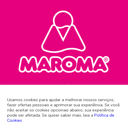
Atendimento ao consumidor
0800 645 0321
Usamos cookies para ajudar a melhorar nossos serviços,
fazer ofertas pessoais e aprimorar sua experiência. Se você
Rua Antônio Imhof, 61
não aceitar os cookies opcionais abaixo, sua experiência
Brusque - Santa Catarina
pode ser afetada. Se quiser saber mais, leia a
Política de
CEP 88351-540
Cookies
Siga a gente