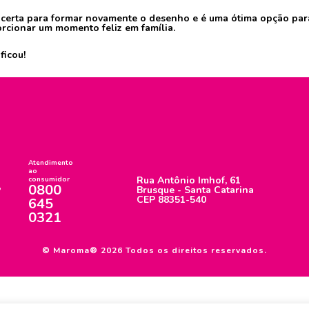
m certa para formar novamente o desenho e é uma ótima opção para
orcionar um momento feliz em família.
ficou!
Atendimento
ao
Rua Antônio Imhof, 61
consumidor
0800
Brusque - Santa Catarina
CEP 88351-540
645
0321
© Maroma® 2026 Todos os direitos reservados.