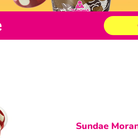
e
Sundae Moran