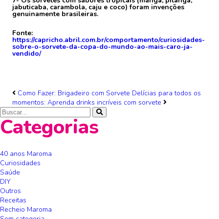
7- Os sorvetes com sabores tropicais (manga, pitanga,
jabuticaba, carambola, caju e coco) foram invenções
genuinamente brasileiras.
Fonte:
https://capricho.abril.com.br/comportamento/curiosidades-
sobre-o-sorvete-da-copa-do-mundo-ao-mais-caro-ja-
vendido/
Como Fazer: Brigadeiro com Sorvete
Delícias para todos os
momentos: Aprenda drinks incríveis com sorvete
Categorias
40 anos Maroma
Curiosidades
Saúde
DIY
Outros
Receitas
Recheio Maroma
Sem categoria