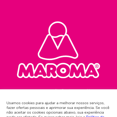
Atendimento ao consumidor
0800 645 0321
Usamos cookies para ajudar a melhorar nossos serviços,
fazer ofertas pessoais e aprimorar sua experiência. Se você
Rua Antônio Imhof, 61
não aceitar os cookies opcionais abaixo, sua experiência
Brusque - Santa Catarina