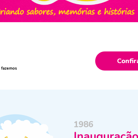
Confir
e fazemos
1986
Inauguraçã