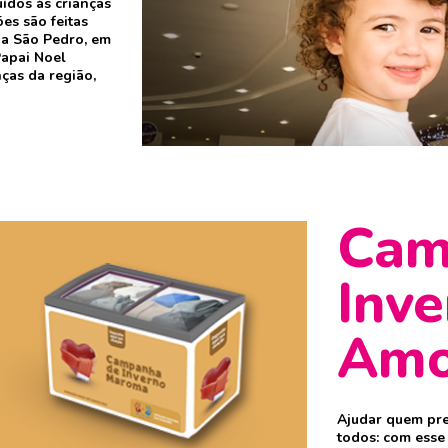
ídos às crianças
es são feitas
ua São Pedro, em
Papai Noel
nças da região,
Cam
Inve
Amo
Ajudar quem pre
todos: com esse