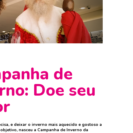
panha de
rno: Doe seu
r
cisa, e deixar o inverno mais aquecido e gostoso a
 objetivo, nasceu a Campanha de Inverno da