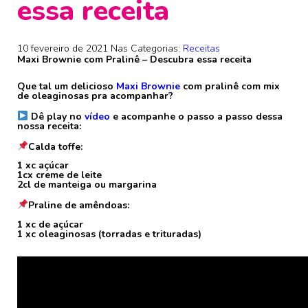
essa receita
10 fevereiro de 2021
Nas Categorias:
Receitas
Maxi Brownie com Pralinê – Descubra essa receita
Que tal um delicioso
Maxi Brownie
com pralinê com mix
de oleaginosas pra acompanhar?
⠀
Dê play no
vídeo
e acompanhe o passo a passo dessa
nossa receita:
⠀
Calda toffe:
⠀
1 xc açúcar
1cx creme de leite
2cl de manteiga ou margarina
⠀
Praline de amêndoas:
⠀
1 xc de açúcar
1 xc oleaginosas (torradas e trituradas)